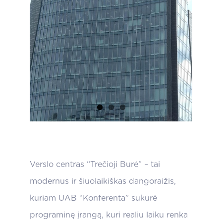
Verslo centras “Trečioji Burė” – tai
modernus ir šiuolaikiškas dangoraižis,
kuriam UAB “Konferenta” sukūrė
programinę įrangą, kuri realiu laiku renka